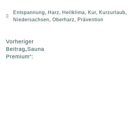
Entspannung
,
Harz
,
Heilklima
,
Kur
,
Kurzurlaub
,
Niedersachsen
,
Oberharz
,
Prävention
Vorheriger
Beitrag
„Sauna
Premium“:
Erfolgreiche
Rezertifizierung des
Thalassozentrums
ahoi!
Nächster
Beitrag
Radeln für die
Reha